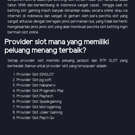
tahun 1898 dan berkembang di indonesia sangat cepat . Hingga saat ini
betting slot gaming masih banyak dimainkan walau secara online atau via
internet di indonesia dan sangat di gemari oleh para pecinta slot yang
sangat antusias dengan beragam jenis permainan nya, yang tidak berhenti
mengeluarkan jenis jenis slot yang akan membuat pecinta slot betting ingin
bermain slot online.
Provider slot mana yang memiliki
peluang menang terbaik?
Setiap provider slot memiliki peluang jackpot dan RTP SLOT yang
berbedah ,Namun untuk provider slot yang terpopuler adalah :
Provider Slot IDNSLOT
Provider Slot pg soft
Provider Slot Habanero
Provider Slot Pragmatic Play
Provider Slot Playtech
Provider Slot Spadegaming
Provider Slot Microgaming
Provider Slot Joker Gaming
Provider Slot Play'n Go