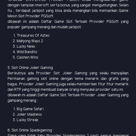
dengan tampilan imersift serta bonus yang sangat menguntungkan. Selain
itu , terdapat jackpot yang bisa anda menangkan bila memainkan Game
Mesin Slot Provider PGSoft
dibawah ini adalah Daftar Game Slot Terbaik Provider PGSoft yang
populer gampang menang dan mudah jackpot :
Treasures Of Aztec
Mahjong Ways 2
Lucky Neko
Wild Bandito
Caishen Wins
5. Slot Online Joker Gaming
Berikutnya ada Provider Slot Joker Gaming yang selalu menyajikan
Permainan gaming slot online dengan tema menarik dan grafik yang
bagus. Provider Joker Gaming juga selalu memberikan fitur fitur menarik
dan RTP yang tinggi membuat banyak orang menyukai provider satu ini.
dibawah ini adalah Daftar Game Slot Terbaik Provider Joker Gaming yang
gampang menang :
Big Game Safari
Joker Madness
Lucky Streak
6. Slot Online Spadegaming
Siapa yang tidak tahu Provider Spadegaming ? pasti semua mengenal