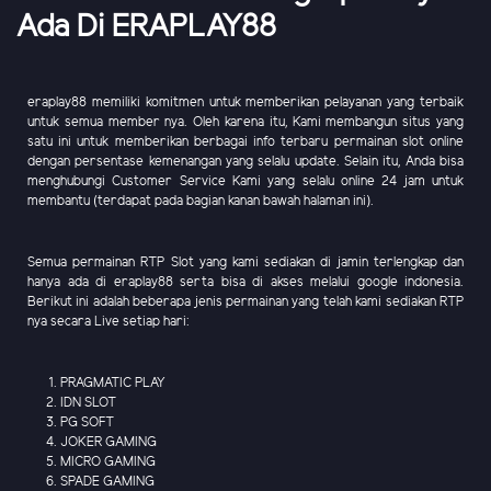
Ada Di ERAPLAY88
eraplay88 memiliki komitmen untuk memberikan pelayanan yang terbaik
untuk semua member nya. Oleh karena itu, Kami membangun situs yang
satu ini untuk memberikan berbagai info terbaru permainan slot online
dengan persentase kemenangan yang selalu update. Selain itu, Anda bisa
menghubungi Customer Service Kami yang selalu online 24 jam untuk
membantu (terdapat pada bagian kanan bawah halaman ini).
Semua permainan RTP Slot yang kami sediakan di jamin terlengkap dan
hanya ada di eraplay88 serta bisa di akses melalui google indonesia.
Berikut ini adalah beberapa jenis permainan yang telah kami sediakan RTP
nya secara Live setiap hari:
PRAGMATIC PLAY
IDN SLOT
PG SOFT
JOKER GAMING
MICRO GAMING
SPADE GAMING