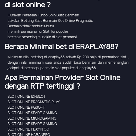
di slot online ?
Gunakan Penataan Turbo Spin Buat Bermain
Lakukan Betting Saat Bermain Slot Online Pragmatic
Bermain tidak terburu-buru
memilih permainan di Slot Terpopuler.
bermain sesering mungkin di slot promosi
Berapa Minimal bet di ERAPLAY88?
Minimum nilai betting di eraplay88 adalah Rp 200 saja di permainan slot ,
dengan nilai minimum saja anda sudah bisa bermain dan memenangkan
jackpot di berbagai permain slot populer di eraplay88.
Apa Permainan Provider Slot Online
dengan RTP tertinggi ?
SLOT ONLINE IDNSLOT
SLOT ONLINE PRAGMATIC PLAY
SLOT ONLINE PGSOFT
SLOT ONLINE SPADE GAMING
SLOT ONLINE MICROGAMING
SLOT ONLINE SPADE GAMING
SLOT ONLINE PLAY'N GO
SLOT ONLINE HABANERO