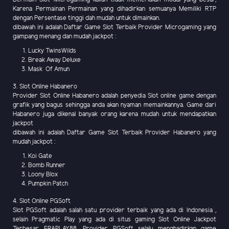
Karena Permainan Permainan yang dihadirkan semuanya Memiliki RTP
dengan Persentase tinggi dah mudah untuk dimainkan.
dibawah ini adalah Daftar Game Slot Terbaik Provider Microgaming yang
gampang menang dan mudah jackpot :
Lucky TwinsWilds
Break Away Deluxe
Mask Of Amun
3. Slot Online Habanero
Provider Slot Online Habanero adalah penyedia Slot online game dengan
grafik yang bagus sehingga anda akan nyaman memainkannya. Game dari
Habanero juga dikenal banyak orang karena mudah untuk mendapatkan
jackpot
dibawah ini adalah Daftar Game Slot Terbaik Provider Habanero yang
mudah jackpot :
Koi Gate
Bomb Runner
Loony Blox
Pumpkin Patch
4. Slot Online PGSoft
Slot PGSoft adalah salah satu provider terbaik yang ada di Indonesia ,
selain Pragmatic Play yang ada di situs gaming Slot Online Jackpot
Terbesar ERAPLAY88. Provider PGSoft selalu menghadirkan game