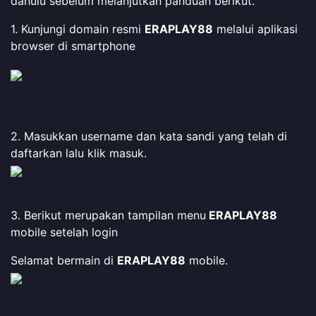
dahulu sebelum melanjutkan panduan berikut.
1. Kunjungi domain resmi
ERAPLAY88
melalui aplikasi
browser di smartphone
2. Masukkan username dan kata sandi yang telah di
daftarkan lalu klik masuk.
3. Berikut merupakan tampilan menu
ERAPLAY88
mobile setelah login
Selamat bermain di
ERAPLAY88
mobile.