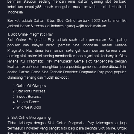
bermain ataupun sedang mencari jenis daftar gaming slot terbaik.
kebetulan eraplay88 sudah mengulas mana provider slot terbaik di
indonesia.
Berikut adalah Daftar Situs Slot Online terbaik 2022 serta memiliki
jackpot besar & terbaik di Indonesia yang wajib anda mainkan :
1. Slot Online Pragmatic Play
Slot Online Pragmatic Play adalah salah satu permainan Slot paling
populer dan banyak dicari pemain Slot Indonesia. Alasan Kenapa
Pragmatic Play dimainkan hampir setengah dari pemain karena situs
gaming slot online ini sering memberikan bonus jackpot terbanyak. Oleh
karena itu Pragmatic Play merupakan Game slot terpercaya dengan
kualitas terbaik demi menghibur para pecinta game slot online.dibawah ini
adalah Daftar Game Slot Terbaik Provider Pragmatic Play yang populer
Gampang menang dan mudah jackpot :
Gates Of Olympus
Starlight Princess
Sweet Bonanza
5 Lions Dance
Wild West Gold
2. Slot Online Microgaming
Tidak kalahnya dengan Slot Online Pragmatic Play, Microgaming juga
termasuk Provider yang sangat hits bagi para pecinta Slot online. Untuk
Bermain Slot Microgaming kalian tidak memerlukan modal yang besar,